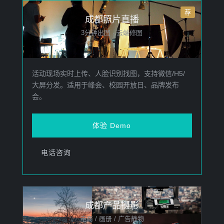
成都照片直播
3分钟出图 · 云端修图
活动现场实时上传、人脸识别找图，支持微信/H5/
大屏分发。适用于峰会、校园开放日、品牌发布
会。
体验 Demo
电话咨询
成都产品摄影
电商 / 画册 / 广告静物