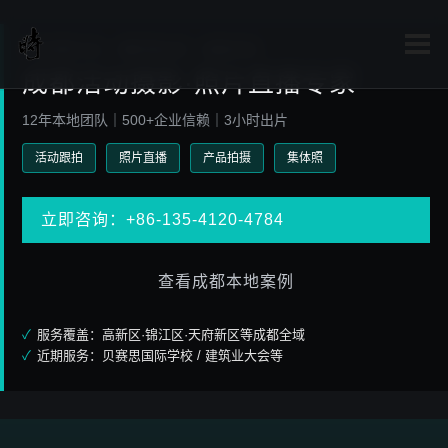
时光剪影文化 · 摄影事业部 · 成都本地
成都活动摄影·照片直播专家
12年本地团队｜500+企业信赖｜3小时出片
活动跟拍
照片直播
产品拍摄
集体照
立即咨询：+86-135-4120-4784
查看成都本地案例
✓
服务覆盖：高新区·锦江区·天府新区等成都全域
✓
近期服务：贝赛思国际学校 / 建筑业大会等